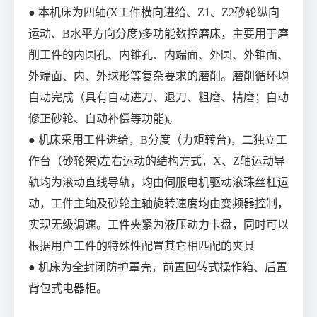
● 本机床为四轴(X工件横向进给、Z1、Z2砂轮纵向
运动、B水平方向分度)多功能数控磨床，主要用于磨
削工件的内圆孔、内锥孔、内端面、外圆、外锥面、
外端面、内、外球形等复杂要求的磨削。磨削循环均
自动完成（具有自动进刀、退刀、粗磨、精磨；自动
修正砂轮、自动补偿等功能)。
● 机床采用工件进给，B分度（力矩转台)，二独立工
作台（砂轮架)左右运动的结构方式，X、Z轴运动导
轨均为滚动直线导轨，均由伺服电机驱动滚珠丝杠运
动，工件主轴及砂轮主轴旋转速度均由变频器控制，
实现无级调速。工件夹紧为液压动力卡盘，同时可以
根据用户工件的特殊性配置其它相匹配的夹具
● 机床为全封闭防护罩壳，前置回转式操作箱、后置
背包式电器柜。